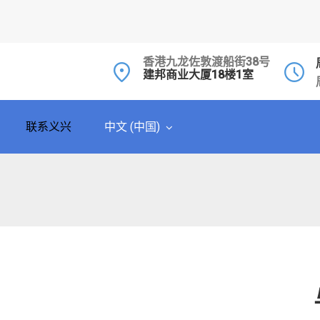
香港九龙佐敦渡船街38号
建邦商业大厦18楼1室
联系义兴
中文 (中国)