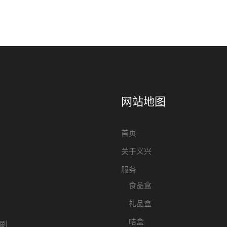
网站地图
首页
关于义兴
服务
食品盒
礼品盒
咭盒
刷